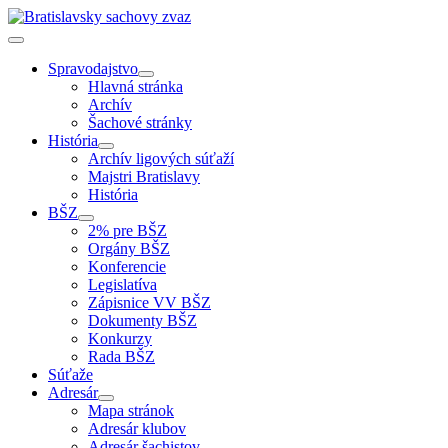
Spravodajstvo
Hlavná stránka
Archív
Šachové stránky
História
Archív ligových súťaží
Majstri Bratislavy
História
BŠZ
2% pre BŠZ
Orgány BŠZ
Konferencie
Legislatíva
Zápisnice VV BŠZ
Dokumenty BŠZ
Konkurzy
Rada BŠZ
Súťaže
Adresár
Mapa stránok
Adresár klubov
Adresár šachistov