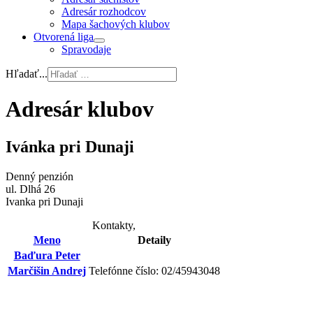
Adresár rozhodcov
Mapa šachových klubov
Otvorená liga
Spravodaje
Hľadať...
Adresár klubov
Ivánka pri Dunaji
Denný penzión
ul. Dlhá 26
Ivanka pri Dunaji
Kontakty,
Meno
Detaily
Baďura Peter
Marčišin Andrej
Telefónne číslo: 02/45943048