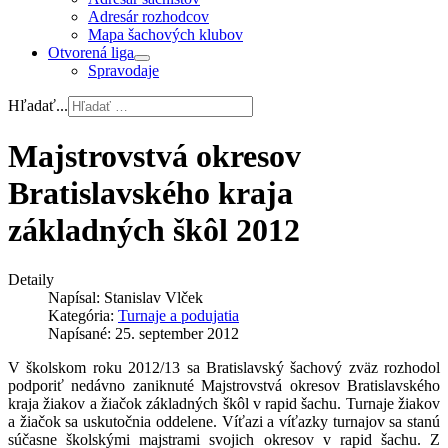
Adresár rozhodcov
Mapa šachových klubov
Otvorená liga
Spravodaje
Hľadať...
Majstrovstvá okresov
Bratislavského kraja
základných škôl 2012
Detaily
Napísal:
Stanislav Vlček
Kategória:
Turnaje a podujatia
Napísané: 25. september 2012
V školskom roku 2012/13 sa Bratislavský šachový zväz rozhodol
podporiť nedávno zaniknuté Majstrovstvá okresov Bratislavského
kraja žiakov a žiačok základných škôl v rapid šachu. Turnaje žiakov
a žiačok sa uskutočnia oddelene. Víťazi a víťazky turnajov sa stanú
súčasne školskými majstrami svojich okresov v rapid šachu. Z