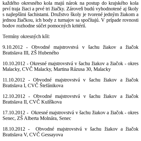
každého okresného kola majú nárok na postup do krajského kola
prví traja žiaci a prvé tri žiačky. Zároveň budú vyhodnotené aj školy
s najlepšími šachistami. Družstvo školy je tvorené jedným žiakom a
jednou žiačkou, ich body z turnajov sa spočítajú. V prípade rovnosti
bodov rozhodne súčet pomocných kritérií.
Termíny okresných kôl:
9.10.2012 - Obvodné majstrovstvá v šachu žiakov a žiačok
Bratislava III, ZŠ Hubeného
10.10.2012 - Okresné majstrovstvá v šachu žiakov a žiačok - okres
Malacky, CVČ Malacky, Martina Rázusa 30, Malacky
11.10.2012 - Obvodné majstrovstvá v šachu žiakov a žiačok
Bratislava I, CVČ Štefánikova
12.10.2012 - Obvodné majstrovstvá v šachu žiakov a žiačok
Bratislava II, CVČ Kulíškova
17.10.2012 - Okresné majstrovstvá v šachu žiakov a žiačok - okres
Senec, ZŠ Alberta Molnára, Senec
18.10.2012 - Obvodné majstrovstvá v šachu žiakov a žiačok
Bratislava V, CVČ Gessayova