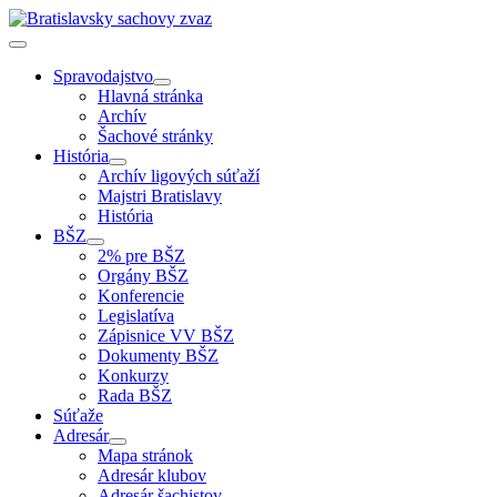
Spravodajstvo
Hlavná stránka
Archív
Šachové stránky
História
Archív ligových súťaží
Majstri Bratislavy
História
BŠZ
2% pre BŠZ
Orgány BŠZ
Konferencie
Legislatíva
Zápisnice VV BŠZ
Dokumenty BŠZ
Konkurzy
Rada BŠZ
Súťaže
Adresár
Mapa stránok
Adresár klubov
Adresár šachistov