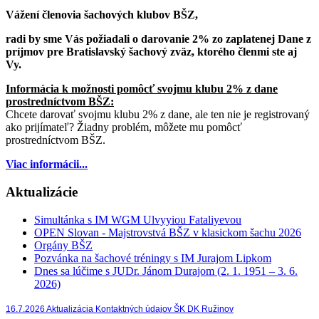
Vážení členovia šachových klubov BŠZ,
radi by sme Vás požiadali o darovanie 2% zo zaplatenej Dane z
príjmov pre Bratislavský šachový zväz, ktorého členmi ste aj
Vy.
Informácia k možnosti pomôcť svojmu klubu 2% z dane
prostredníctvom BŠZ:
Chcete darovať svojmu klubu 2% z dane, ale ten nie je registrovaný
ako prijímateľ? Žiadny problém, môžete mu pomôcť
prostredníctvom BŠZ.
Viac informácii...
Aktualizácie
Simultánka s IM WGM Ulvyyiou Fataliyevou
OPEN Slovan - Majstrovstvá BŠZ v klasickom šachu 2026
Orgány BŠZ
Pozvánka na šachové tréningy s IM Jurajom Lipkom
Dnes sa lúčime s JUDr. Jánom Durajom (2. 1. 1951 – 3. 6.
2026)
16.7.2026 Aktualizácia Kontaktných údajov ŠK DK Ružinov